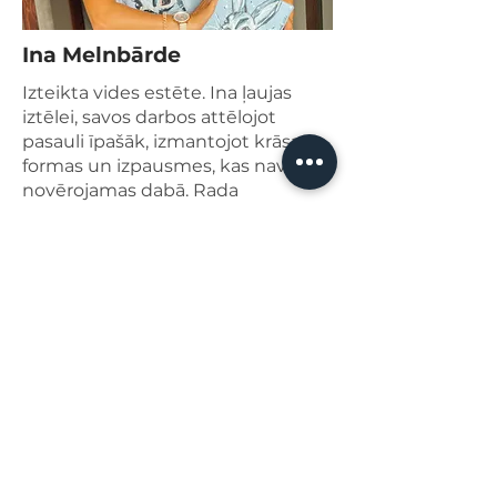
Ina Melnbārde
Izteikta vides estēte. Ina ļaujas
iztēlei, savos darbos attēlojot
pasauli īpašāk, izmantojot krāsas,
formas un izpausmes, kas nav
novērojamas dabā. Rada
abstraktus mākslas darbus un
portretus Pop Art stilā.