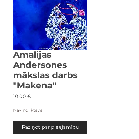
Amalijas
Andersones
mākslas darbs
"Makena"
Cena
10,00 €
Nav noliktavā
Paziņot par pieejamību