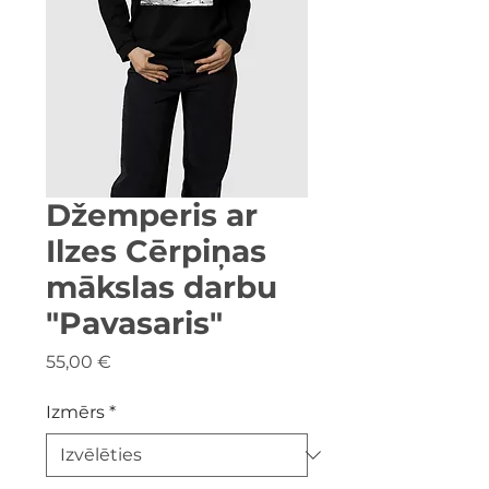
Džemperis ar
Ilzes Cērpiņas
mākslas darbu
"Pavasaris"
Cena
55,00 €
Izmērs
*