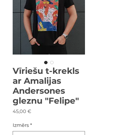
Vīriešu t-krekls
ar Amalijas
Andersones
gleznu "Felipe"
Cena
45,00 €
Izmērs
*