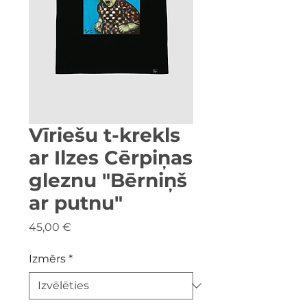
Vīriešu t-krekls
ar Ilzes Cērpiņas
gleznu "Bērniņš
ar putnu"
Cena
45,00 €
Izmērs
*